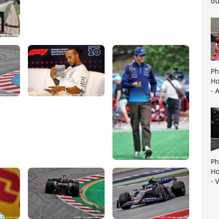
du
Ph
Ho
- 
Ph
Ho
- 