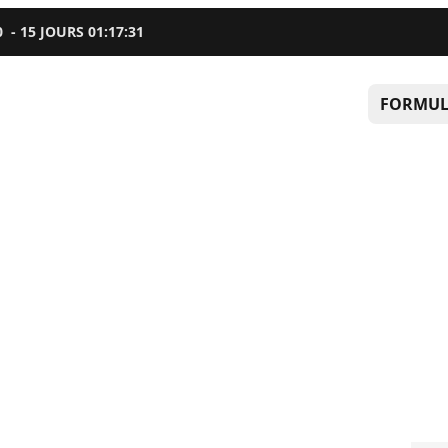
0
-
15
JOURS
01
:
17
:
29
FORMUL