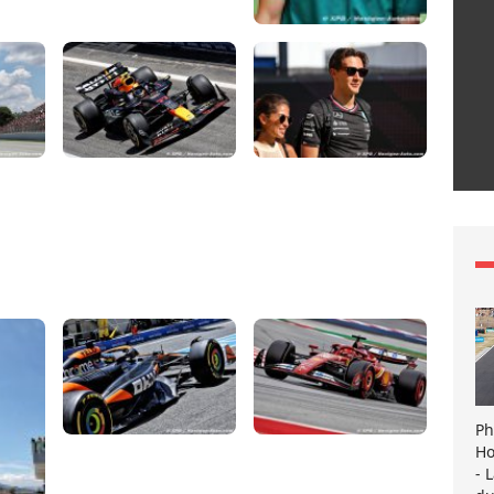
Ph
Ho
- 