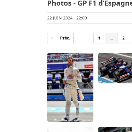
Photos - GP F1 d’Espagn
22 JUIN 2024
- 22:09
Préc.
1
...
2