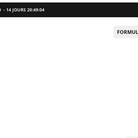
0
-
14
JOURS
20
:
49
:
02
FORMUL