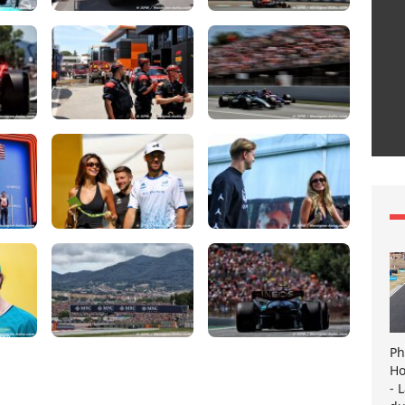
Ph
Ho
- 