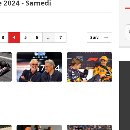
e 2024 - Samedi
Re
3
4
5
6
...
7
Suiv.