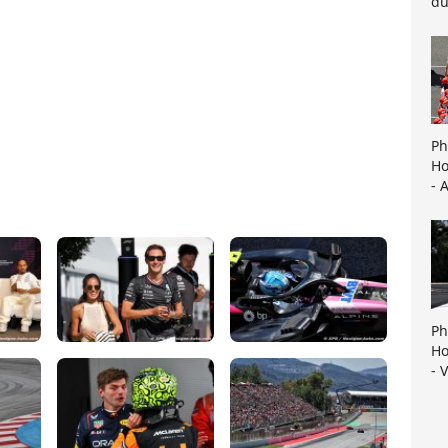
du
Ph
Ho
- 
Ph
Ho
- 