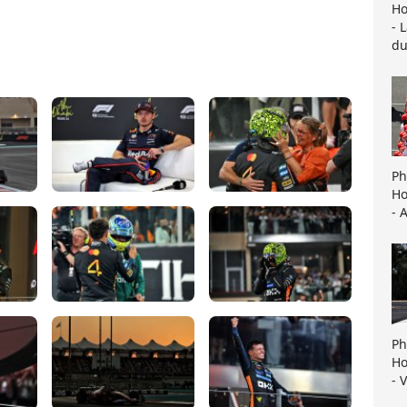
Ho
- 
du
Ph
Ho
- 
Ph
Ho
- 