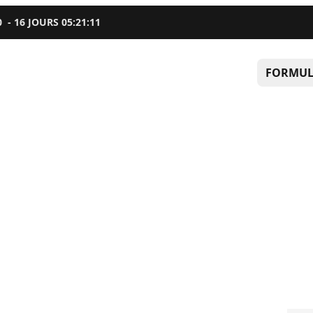
0
-
16
JOURS
05
:
21
:
09
FORMUL