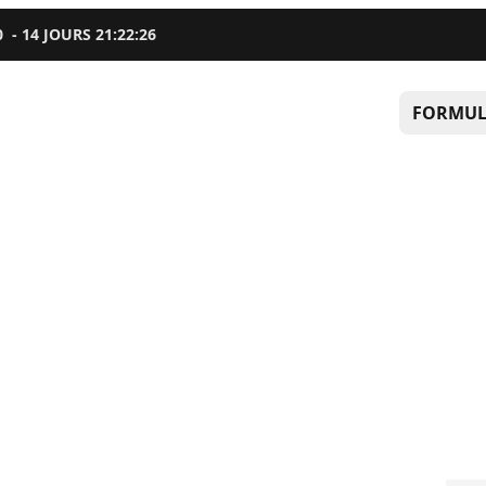
0
-
14
JOURS
21
:
22
:
25
FORMUL