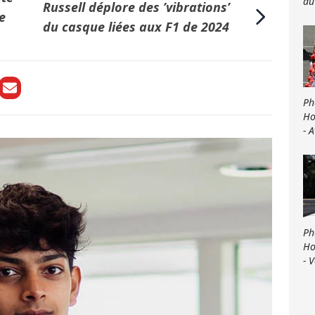
du
Russell déplore des ’vibrations’
de
du casque liées aux F1 de 2024
Ph
Ho
- 
Ph
Ho
- 