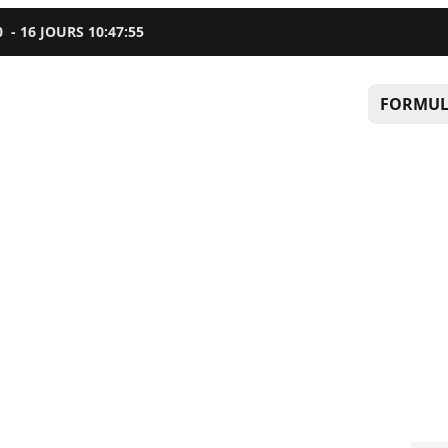
0
-
16
JOURS
10
:
47
:
54
FORMUL