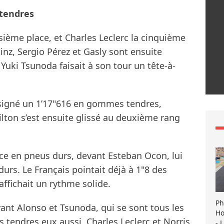
 tendres
isième place, et Charles Leclerc la cinquième
inz, Sergio Pérez et Gasly sont ensuite
Yuki Tsunoda faisait à son tour un tête-à-
 signé un 1’17"616 en gommes tendres,
ilton s’est ensuite glissé au deuxième rang
ace en pneus durs, devant Esteban Ocon, lui
urs. Le Français pointait déjà à 1"8 des
ffichait un rythme solide.
Ph
vant Alonso et Tsunoda, qui se sont tous les
Ho
s tendres eux aussi. Charles Leclerc et Norris
- 