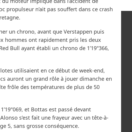
st du moteur impliqué dans l’accident de
loc propulseur n’ait pas souffert dans ce crash
retagne.
igner un chrono, avant que Verstappen puis
eux hommes ont rapidement pris les deux
Red Bull ayant établi un chrono de 1’19"366,
ilotes utilisaient en ce début de week-end,
cs auront un grand rôle à jouer dimanche en
halte frôle des températures de plus de 50
1’19"069, et Bottas est passé devant
lonso s’est fait une frayeur avec un tête-à-
age 5, sans grosse conséquence.