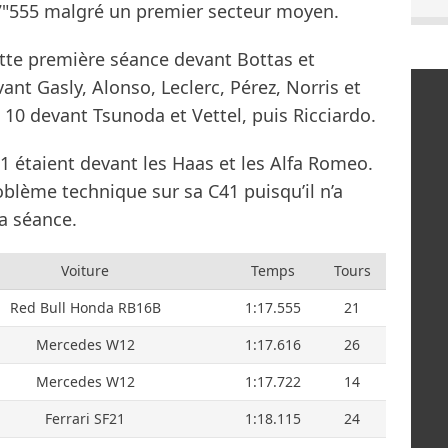
7"555 malgré un premier secteur moyen.
ette première séance devant Bottas et
nt Gasly, Alonso, Leclerc, Pérez, Norris et
 10 devant Tsunoda et Vettel, puis Ricciardo.
F1 étaient devant les Haas et les Alfa Romeo.
blème technique sur sa C41 puisqu’il n’a
a séance.
Voiture
Temps
Tours
Red Bull Honda RB16B
1:17.555
21
Mercedes W12
1:17.616
26
Mercedes W12
1:17.722
14
Ferrari SF21
1:18.115
24