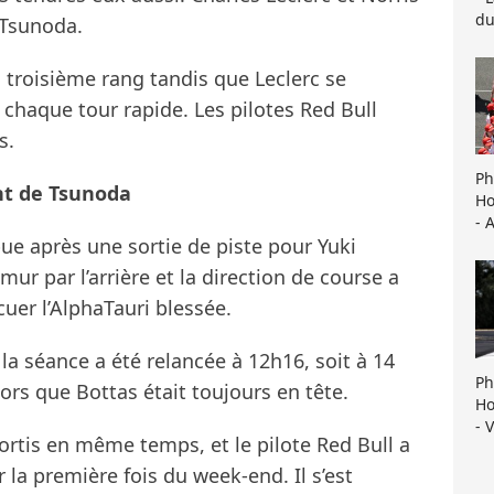
du
 Tsunoda.
u troisième rang tandis que Leclerc se
à chaque tour rapide. Les pilotes Red Bull
s.
Ph
nt de Tsunoda
Ho
- 
ue après une sortie de piste pour Yuki
ur par l’arrière et la direction de course a
uer l’AlphaTauri blessée.
la séance a été relancée à 12h16, soit à 14
Ph
ors que Bottas était toujours en tête.
Ho
- 
rtis en même temps, et le pilote Red Bull a
a première fois du week-end. Il s’est