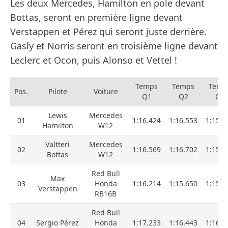
Les deux Mercedes, Hamilton en pole devant
Bottas, seront en première ligne devant
Verstappen et Pérez qui seront juste derrière.
Gasly et Norris seront en troisième ligne devant
Leclerc et Ocon, puis Alonso et Vettel !
Temps
Temps
Temp
Pos.
Pilote
Voiture
Q1
Q2
Q3
Lewis
Mercedes
01
1:16.424
1:16.553
1:15.4
Hamilton
W12
Valtteri
Mercedes
02
1:16.569
1:16.702
1:15.7
Bottas
W12
Red Bull
Max
03
Honda
1:16.214
1:15.650
1:15.8
Verstappen
RB16B
Red Bull
04
Sergio Pérez
Honda
1:17.233
1:16.443
1:16.4