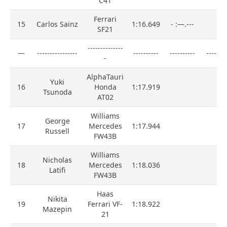
C41
Ferrari
15
Carlos Sainz
1:16.649
- :—.---
SF21
--------------
—
----------------
----------
----------
--------
-
AlphaTauri
Yuki
16
Honda
1:17.919
Tsunoda
AT02
Williams
George
17
Mercedes
1:17.944
Russell
FW43B
Williams
Nicholas
18
Mercedes
1:18.036
Latifi
FW43B
Haas
Nikita
19
Ferrari VF-
1:18.922
Mazepin
21