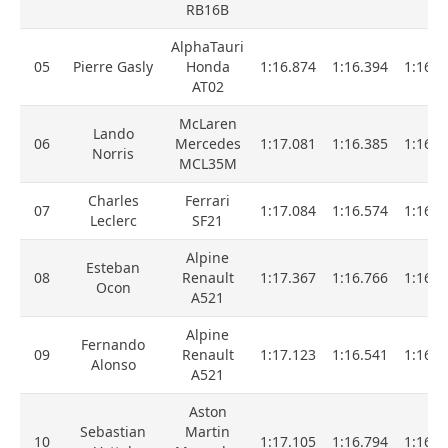
RB16B
AlphaTauri
05
Pierre Gasly
Honda
1:16.874
1:16.394
1:16.4
AT02
McLaren
Lando
06
Mercedes
1:17.081
1:16.385
1:16.4
Norris
MCL35M
Charles
Ferrari
07
1:17.084
1:16.574
1:16.4
Leclerc
SF21
Alpine
Esteban
08
Renault
1:17.367
1:16.766
1:16.6
Ocon
A521
Alpine
Fernando
09
Renault
1:17.123
1:16.541
1:16.7
Alonso
A521
Aston
Sebastian
Martin
10
1:17.105
1:16.794
1:16.7