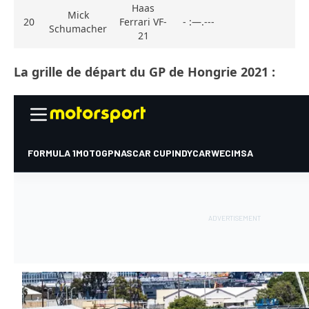
Haas
Mick
20
Ferrari VF-
- :—.---
Schumacher
21
La grille de départ du GP de Hongrie 2021 :