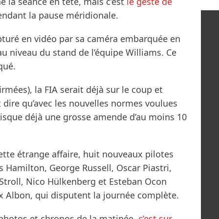
é la séance en tête, mais c’est
le geste de
pendant la pause méridionale.
capturé en vidéo par sa caméra embarquée en
au niveau du stand de l’équipe Williams. Ce
qué.
mées), la FIA serait déjà sur le coup et
 dire qu’avec les nouvelles normes voulues
 risque déjà une grosse amende d’au moins 10
te étrange affaire, huit nouveaux pilotes
s Hamilton, George Russell, Oscar Piastri,
 Stroll, Nico Hülkenberg et Esteban Ocon
 Albon, qui disputent la journée complète.
, photos et chronos de la matinée,
c’est sur