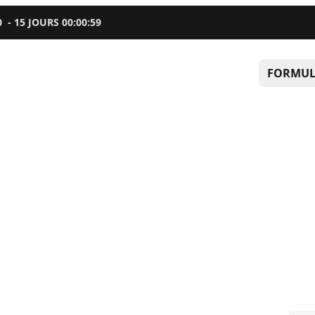
0
-
15
JOURS
00
:
00
:
58
FORMUL