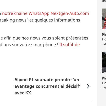
du
à
notre chaîne WhatsApp Nextgen-Auto.com
breaking news" et quelques informations
Ph
le afin que nos news vous soient présentées
Ho
- 
mations sur votre smartphone !
Il suffit de
Ph
Alpine F1 souhaite prendre ’un
Ho
avantage concurrentiel décisif’
- 
avec KX