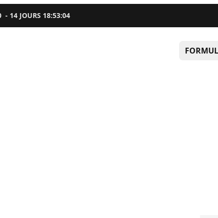
0
-
14
JOURS
18
:
53
:
03
FORMUL