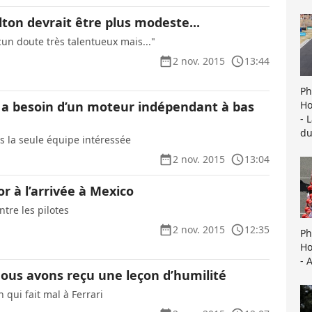
ton devrait être plus modeste...
cun doute très talentueux mais..."
2 nov. 2015
13:44
Ph
Ho
1 a besoin d’un moteur indépendant à bas
- 
du
as la seule équipe intéressée
2 nov. 2015
13:04
 à l’arrivée à Mexico
ntre les pilotes
2 nov. 2015
12:35
Ph
Ho
- 
Nous avons reçu une leçon d’humilité
qui fait mal à Ferrari