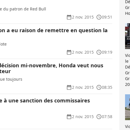
Dé
Gr
ce du patron de Red Bull
Ho
2 nov. 2015
09:51
on a eu raison de remettre en question la
lote
2 nov. 2015
09:19
Vi
le
décision mi-novembre, Honda veut nous
Dé
teur
Gr
Gr
ue toujours
20
2 nov. 2015
08:35
e à une sanction des commissaires
2 nov. 2015
07:58
Vi