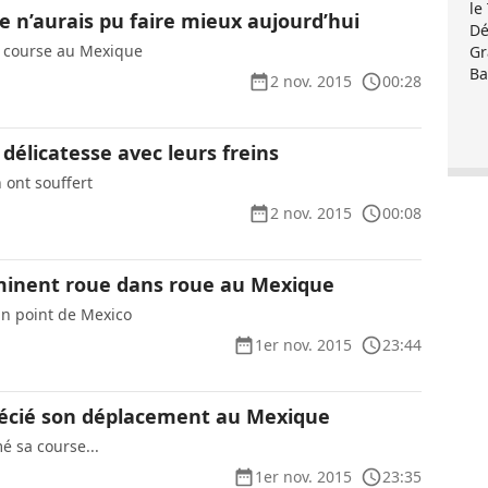
le
e n’aurais pu faire mieux aujourd’hui
Dé
sa course au Mexique
Gr
Ba
2 nov. 2015
00:28
délicatesse avec leurs freins
 ont souffert
2 nov. 2015
00:08
minent roue dans roue au Mexique
n point de Mexico
1er nov. 2015
23:44
écié son déplacement au Mexique
é sa course...
1er nov. 2015
23:35