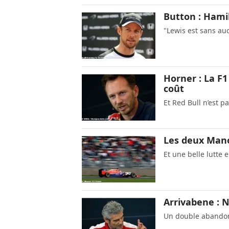
Button : Hamil
"Lewis est sans au
Horner : La F
coût
Et Red Bull n’est p
Les deux Manor
Et une belle lutte e
Arrivabene : 
Un double abandon 