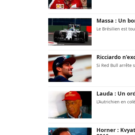
Massa : Un bo
Le Brésilien est t
Ricciardo n’ex
Si Red Bull arrêt
Lauda : Un ord
L’Autrichien en col
Horner : Kvyat