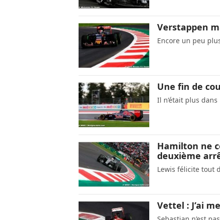
Verstappen ma
Encore un peu plu
Une fin de cou
Il n’était plus dan
Hamilton ne c
deuxième arr
Lewis félicite tou
Vettel : J’ai m
Sebastian n’est pas 