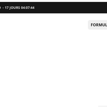
0
-
17
JOURS
04
:
07
:
43
FORMUL