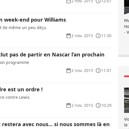
2 nov. 2015
12:07
n week-end pour Williams
Ph
Ho
out de même un peu déçu
- 
2 nov. 2015
11:30
clut pas de partir en Nascar l’an prochain
e son programme
2 nov. 2015
11:01
re est un ordre !
ère contre Lewis
2 nov. 2015
10:29
Vi
 restera avec nous... si nous sommes là en
le