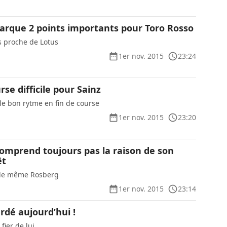
rque 2 points importants pour Toro Rosso
s proche de Lotus
1er nov. 2015
23:24
rse difficile pour Sainz
s le bon rytme en fin de course
1er nov. 2015
23:20
omprend toujours pas la raison de son
êt
t de même Rosberg
1er nov. 2015
23:14
erdé aujourd’hui !
fier de lui