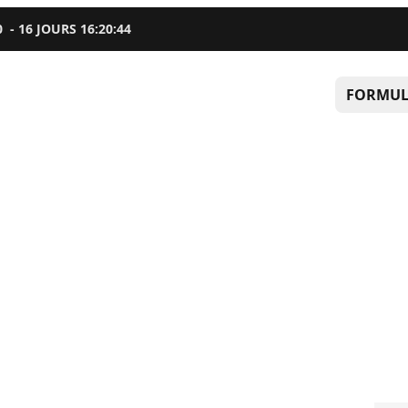
0
-
16
JOURS
16
:
20
:
43
FORMUL