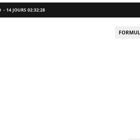
0
-
14
JOURS
02
:
32
:
27
FORMUL