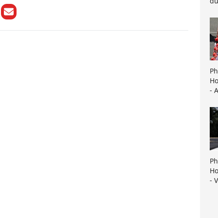
du
Ph
Ho
- 
Ph
Ho
- 