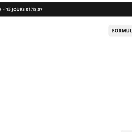
0
-
15
JOURS
01
:
18
:
06
FORMUL