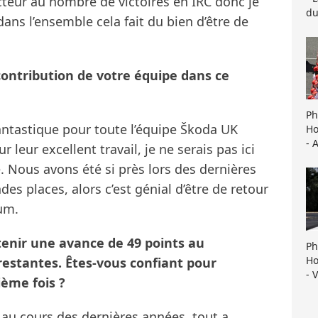
eur au nombre de victoires en IRC donc je
du
ans l’ensemble cela fait du bien d’être de
contribution de votre équipe dans ce
Ph
fantastique pour toute l’équipe Škoda UK
Ho
- 
r leur excellent travail, je ne serais pas ici
e. Nous avons été si près lors des dernières
 places, alors c’est génial d’être de retour
um.
tenir une avance de 49 points au
Ph
Ho
estantes. Êtes-vous confiant pour
- 
ième fois ?
au cours des dernières années, tout a