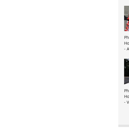
Ph
Ho
- 
Ph
Ho
- 