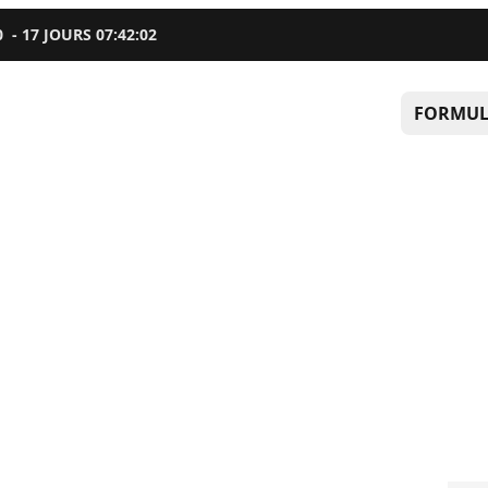
0
-
17
JOURS
07
:
42
:
01
FORMUL