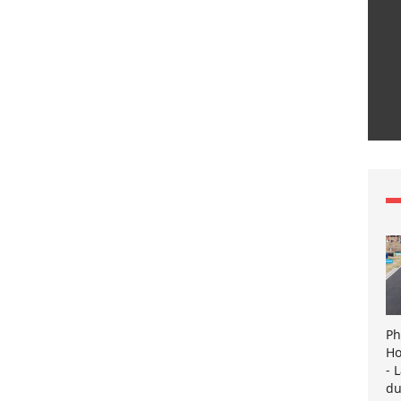
Ph
Ho
- 
du