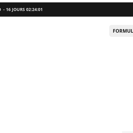
0
-
16
JOURS
02
:
24
:
00
FORMUL