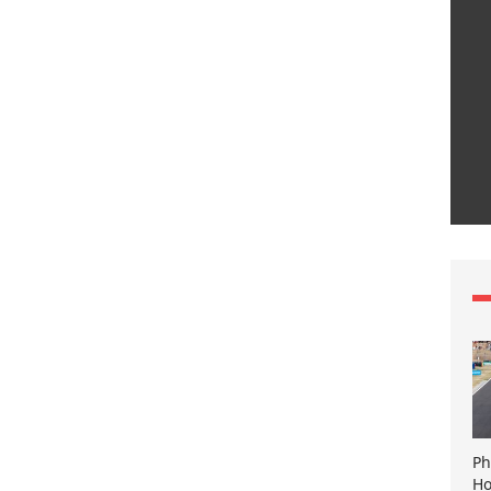
Ph
Ho