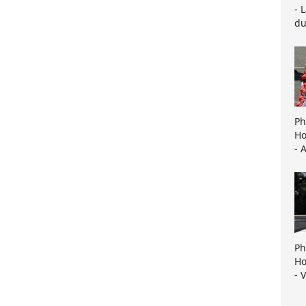
- 
du
Ph
Ho
- 
Ph
Ho
- 