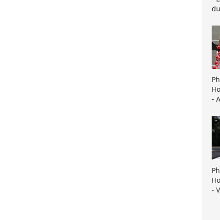
du
Ph
Ho
- 
Ph
Ho
- 