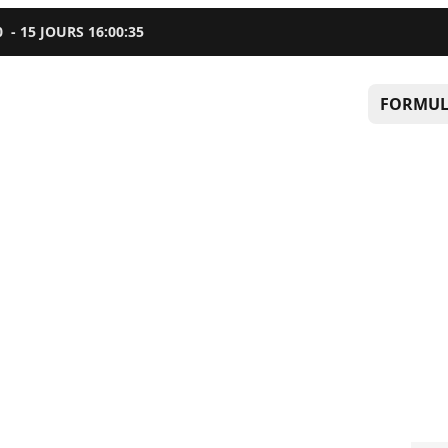
0
-
15
JOURS
16
:
00
:
34
FORMUL