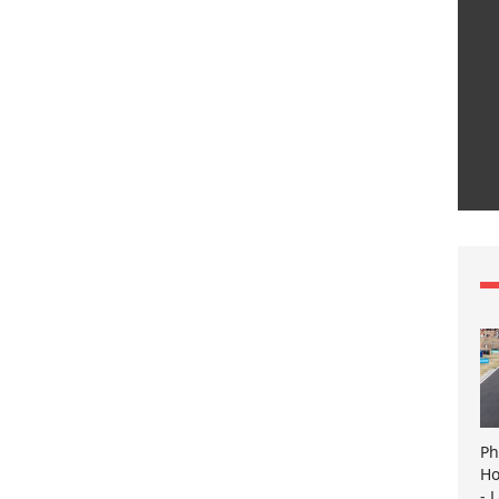
Ph
Ho
- 