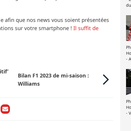
du
le afin que nos news vous soient présentées
mations sur votre smartphone !
Il suffit de
Ph
Ho
- 
tif’
Bilan F1 2023 de mi-saison :
Williams
Ph
Ho
- 