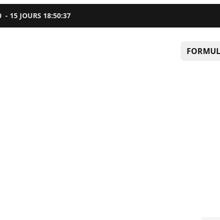
0
-
15
JOURS
18
:
50
:
35
FORMUL