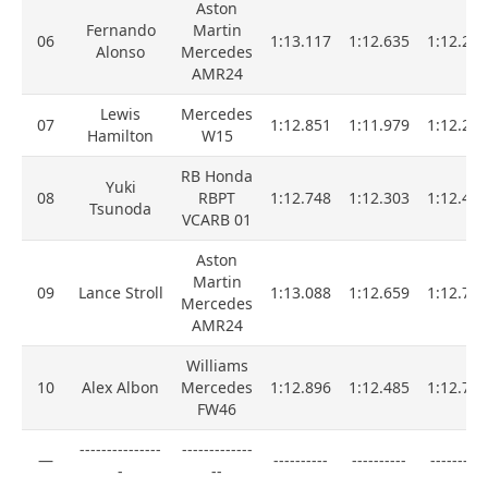
Aston
Fernando
Martin
06
1:13.117
1:12.635
1:12.228
Alonso
Mercedes
AMR24
Lewis
Mercedes
07
1:12.851
1:11.979
1:12.280
Hamilton
W15
RB Honda
Yuki
08
RBPT
1:12.748
1:12.303
1:12.414
Tsunoda
VCARB 01
Aston
Martin
09
Lance Stroll
1:13.088
1:12.659
1:12.701
Mercedes
AMR24
Williams
10
Alex Albon
Mercedes
1:12.896
1:12.485
1:12.796
FW46
---------------
-------------
—
----------
----------
----------
-
--