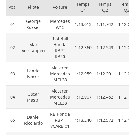
Temps
Temps
Temps
Pos.
Pilote
Voiture
Q1
Q2
Q3
George
Mercedes
01
1:13.013
1:11.742
1:12.000
Russell
W15
Red Bull
Max
Honda
02
1:12.360
1:12.549
1:12.000
Verstappen
RBPT
RB20
McLaren
Lando
03
Mercedes
1:12.959
1:12.201
1:12.021
Norris
MCL38
McLaren
Oscar
04
Mercedes
1:12.907
1:12.462
1:12.103
Piastri
MCL38
RB Honda
Daniel
05
RBPT
1:13.240
1:12.572
1:12.178
Ricciardo
VCARB 01