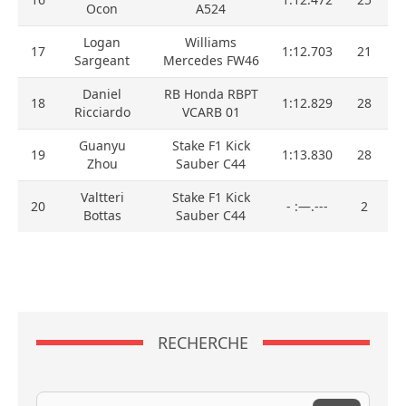
Ocon
A524
Logan
Williams
17
1:12.703
21
Sargeant
Mercedes FW46
Daniel
RB Honda RBPT
18
1:12.829
28
Ricciardo
VCARB 01
Guanyu
Stake F1 Kick
19
1:13.830
28
Zhou
Sauber C44
Valtteri
Stake F1 Kick
20
- :—.---
2
Bottas
Sauber C44
RECHERCHE
Recherche