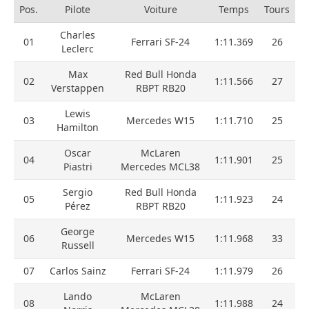
Pos.
Pilote
Voiture
Temps
Tours
Charles
01
Ferrari SF-24
1:11.369
26
Leclerc
Max
Red Bull Honda
02
1:11.566
27
Verstappen
RBPT RB20
Lewis
03
Mercedes W15
1:11.710
25
Hamilton
Oscar
McLaren
04
1:11.901
25
Piastri
Mercedes MCL38
Sergio
Red Bull Honda
05
1:11.923
24
Pérez
RBPT RB20
George
06
Mercedes W15
1:11.968
33
Russell
07
Carlos Sainz
Ferrari SF-24
1:11.979
26
Lando
McLaren
08
1:11.988
24