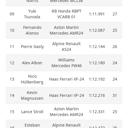
Norris
Mercedes MCL38
Yuki
RB Honda RBPT
09
1:11.991
27
Tsunoda
VCARB 01
Fernando
Aston Martin
10
1:12.087
25
Alonso
Mercedes AMR24
Alpine Renault
11
Pierre Gasly
1:12.144
26
A524
Williams
12
Alex Albon
1:12.180
24
Mercedes FW46
Nico
13
Haas Ferrari VF-24
1:12.192
24
Hülkenberg
Kevin
14
Haas Ferrari VF-24
1:12.216
31
Magnussen
Aston Martin
15
Lance Stroll
1:12.331
25
Mercedes AMR24
Esteban
Alpine Renault
16
1:12.472
25