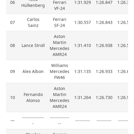
06
Ferrari
1:31.929
1:26.847
1:26.338
Hülkenberg
VF-24
Carlos
Ferrari
07
1:30.557
1:26.843
1:26.509
Sainz
SF-24
Aston
Martin
08
Lance Stroll
1:31.410
1:26.938
1:26.585
Mercedes
AMR24
Williams
09
Alex Albon
Mercedes
1:31.135
1:26.933
1:26.640
FW46
Aston
Fernando
Martin
10
1:31.264
1:26.730
1:26.917
Alonso
Mercedes
AMR24
---------------
-------------
—
----------
----------
----------
-
--