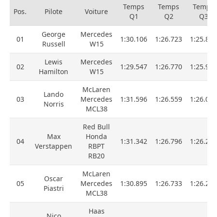
Temps
Temps
Temps
Pos.
Pilote
Voiture
Q1
Q2
Q3
George
Mercedes
01
1:30.106
1:26.723
1:25.819
Russell
W15
Lewis
Mercedes
02
1:29.547
1:26.770
1:25.990
Hamilton
W15
McLaren
Lando
03
Mercedes
1:31.596
1:26.559
1:26.030
Norris
MCL38
Red Bull
Max
Honda
04
1:31.342
1:26.796
1:26.203
Verstappen
RBPT
RB20
McLaren
Oscar
05
Mercedes
1:30.895
1:26.733
1:26.237
Piastri
MCL38
Haas
Nico