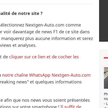
lité de notre site ?
s sélectionnez Nextgen-Auto.com comme
ur voir davantage de news F1 de ce site dans
ne manquerez plus aucune information et serez
rviews et analyses.
it de
cliquer sur ce lien et de cocher les
à
notre chaîne WhatsApp Nextgen-Auto.com
breaking news" et quelques informations
Ph
Ho
le afin que nos news vous soient présentées
- 
mations sur votre smartphone !
Il suffit de