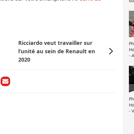
du
Ricciardo veut travailler sur
Ph
Ho
l’unité au sein de Renault en
- 
2020
Ph
Ho
- 