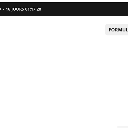
0
-
16
JOURS
01
:
17
:
19
FORMUL