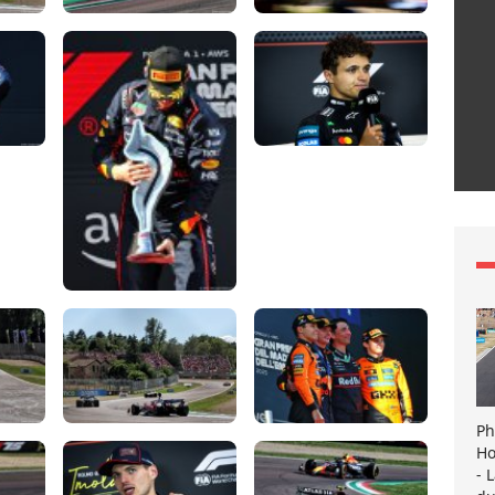
Ph
Ho
- 