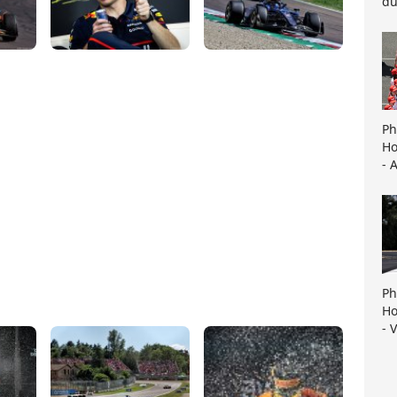
du
Ph
Ho
- 
Ph
Ho
- 