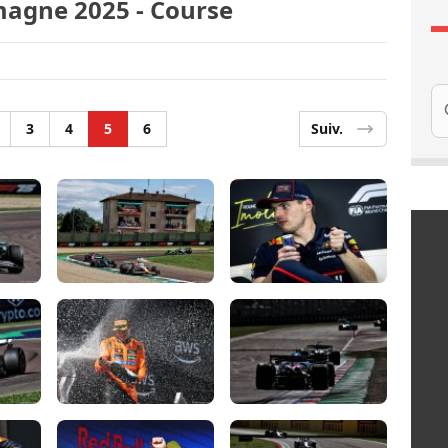
magne 2025 - Course
Re
3
4
5
6
Suiv.