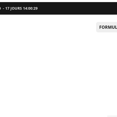
0
-
17
JOURS
14
:
00
:
27
FORMUL