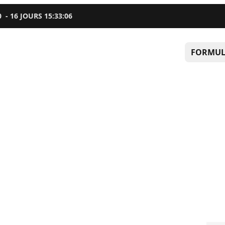
0
-
16
JOURS
15
:
33
:
05
FORMUL