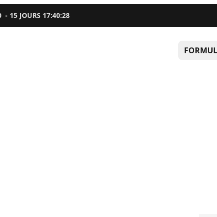
0
-
15
JOURS
17
:
40
:
27
FORMUL