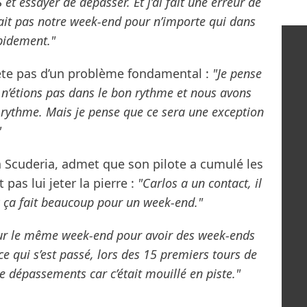
 et essayer de dépasser. Et j’ai fait une erreur de
était pas notre week-end pour n’importe qui dans
apidement."
ète pas d’un problème fondamental :
"Je pense
s n’étions pas dans le bon rythme et nous avons
 le rythme. Mais je pense que ce sera une exception
"
la Scuderia, admet que son pilote a cumulé les
 pas lui jeter la pierre :
"Carlos a un contact, il
onc ça fait beaucoup pour un week-end."
 sur le même week-end pour avoir des week-ends
 qui s’est passé, lors des 15 premiers tours de
de dépassements car c’était mouillé en piste."