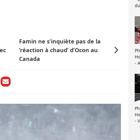
du
Famin ne s’inquiète pas de la
vec
’réaction à chaud’ d’Ocon au
Ph
Ho
Canada
- 
Ph
Ho
- 