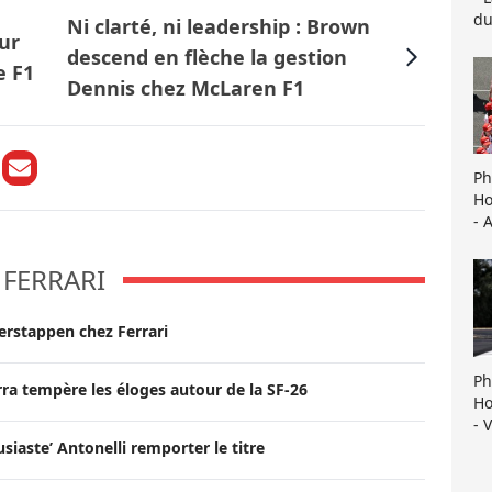
du
Ni clarté, ni leadership : Brown
ur
descend en flèche la gestion
e F1
Dennis chez McLaren F1
Ph
Ho
- 
FERRARI
Verstappen chez Ferrari
Ph
rra tempère les éloges autour de la SF-26
Ho
- 
usiaste’ Antonelli remporter le titre