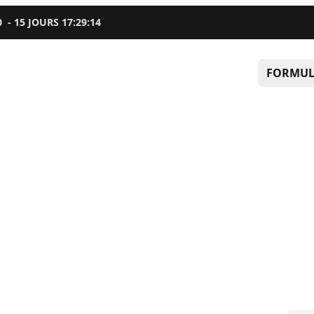
0
-
15
JOURS
17
:
29
:
13
FORMUL