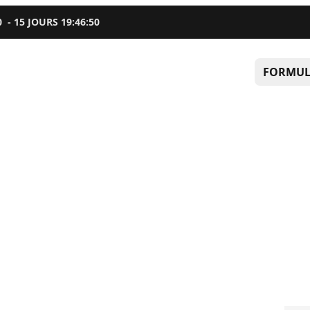
0
-
15
JOURS
19
:
46
:
49
FORMUL