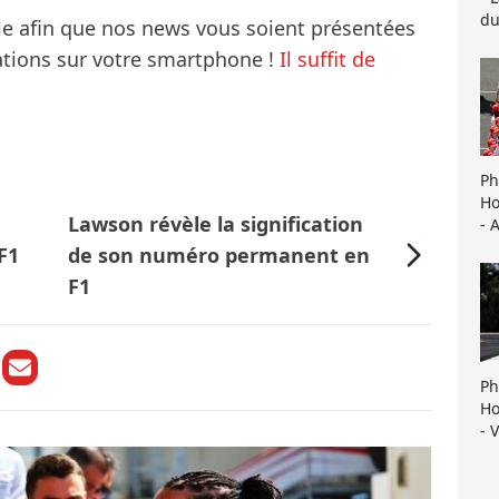
du
le afin que nos news vous soient présentées
mations sur votre smartphone !
Il suffit de
Ph
Ho
Lawson révèle la signification
- 
F1
de son numéro permanent en
F1
Ph
Ho
- 