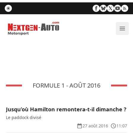
Nextgen-Auto.com
Ouvr
FORMULE 1 - AOÛT 2016
Jusqu’où Hamilton remontera-t-il dimanche ?
Le paddock divisé
27 août 2016
11:07