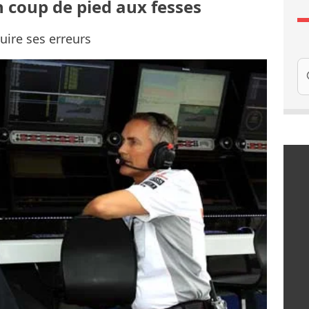
n coup de pied aux fesses
uire ses erreurs
Re