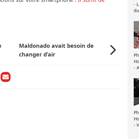
- 
du
e
Maldonado avait besoin de
changer d’air
Ph
Ho
- 
Ph
Ho
- 