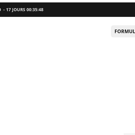
0
-
17
JOURS
00
:
35
:
48
FORMUL