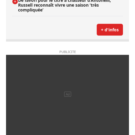
De favori pour le titre à chasseur d’Antonelli,
Russell reconnaît vivre une saison ’très
compliquée’
+ d'infos