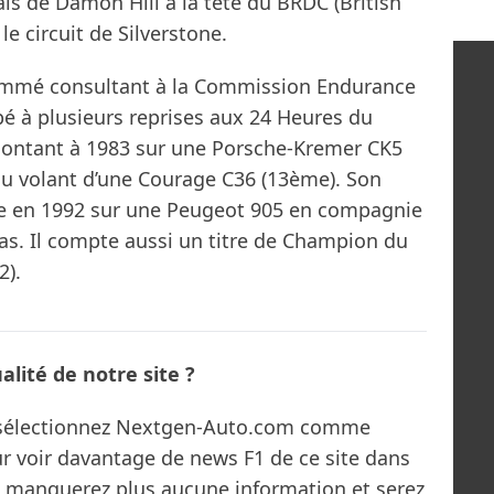
elais de Damon Hill à la tête du BRDC (British
le circuit de Silverstone.
ommé consultant à la Commission Endurance
ipé à plusieurs reprises aux 24 Heures du
montant à 1983 sur une Porsche-Kremer CK5
au volant d’une Courage C36 (13ème). Son
ire en 1992 sur une Peugeot 905 en compagnie
as. Il compte aussi un titre de Champion du
2).
lité de notre site ?
s sélectionnez Nextgen-Auto.com comme
ur voir davantage de news F1 de ce site dans
ne manquerez plus aucune information et serez