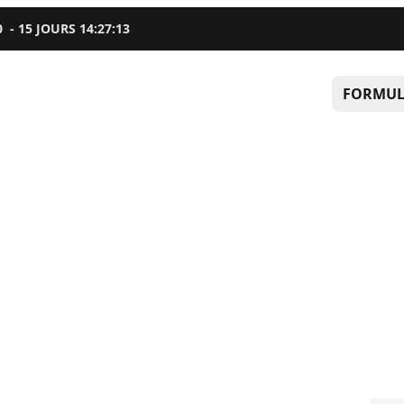
0
-
15
JOURS
14
:
27
:
12
FORMUL