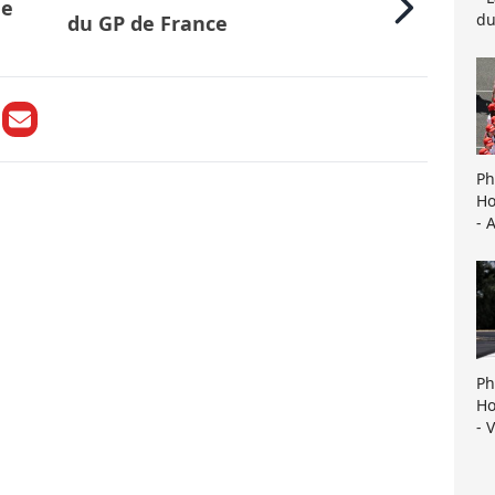
de
du
du GP de France
Ph
Ho
- 
Ph
Ho
- 