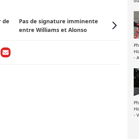
du
r de
Pas de signature imminente
entre Williams et Alonso
Ph
Ho
- 
Ph
Ho
- 