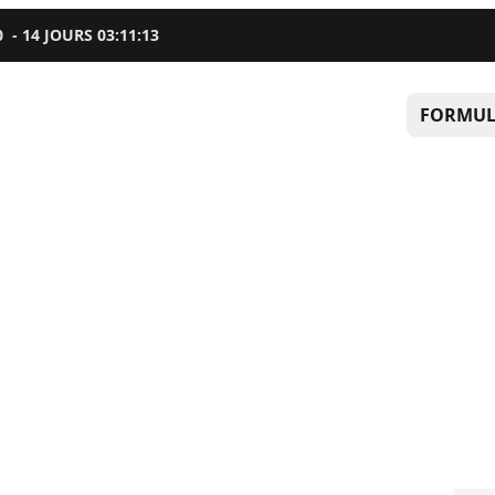
0
-
14
JOURS
03
:
11
:
12
FORMUL