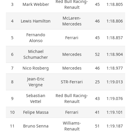
Red Bull Racing-
3
Mark Webber
45
1:18.805
Renault
McLaren-
4
Lewis Hamilton
46
1:18.806
Mercedes
Fernando
5
Ferrari
45
1:18.857
Alonso
Michael
6
Mercedes
52
1:18.904
Schumacher
7
Nico Rosberg
Mercedes
46
1:18.977
Jean-Eric
8
STR-Ferrari
25
1:19.013
Vergne
Sebastian
Red Bull Racing-
9
43
1:19.076
Vettel
Renault
10
Felipe Massa
Ferrari
41
1:19.101
Williams-
11
Bruno Senna
51
1:19.187
Renault