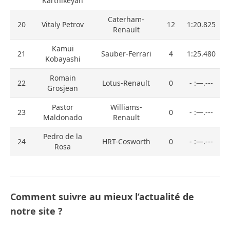
Karthikeyan
Caterham-
20
Vitaly Petrov
12
1:20.825
Renault
Kamui
21
Sauber-Ferrari
4
1:25.480
Kobayashi
Romain
22
Lotus-Renault
0
- :—.---
Grosjean
Pastor
Williams-
23
0
- :—.---
Maldonado
Renault
Pedro de la
24
HRT-Cosworth
0
- :—.---
Rosa
Comment suivre au mieux l’actualité de
notre site ?