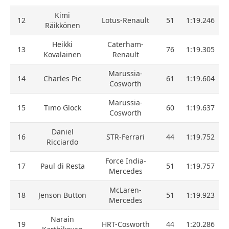
Kimi
12
Lotus-Renault
51
1:19.246
Räikkönen
Heikki
Caterham-
13
76
1:19.305
Kovalainen
Renault
Marussia-
14
Charles Pic
61
1:19.604
Cosworth
Marussia-
15
Timo Glock
60
1:19.637
Cosworth
Daniel
16
STR-Ferrari
44
1:19.752
Ricciardo
Force India-
17
Paul di Resta
51
1:19.757
Mercedes
McLaren-
18
Jenson Button
51
1:19.923
Mercedes
Narain
19
HRT-Cosworth
44
1:20.286