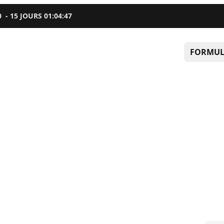
0
-
15
JOURS
01
:
04
:
47
FORMUL