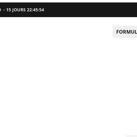
0
-
15
JOURS
22
:
45
:
53
FORMUL