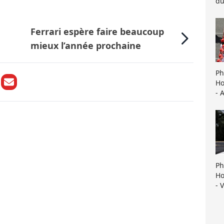
du
Ferrari espère faire beaucoup
mieux l’année prochaine
Ph
Ho
- 
Ph
Ho
- 