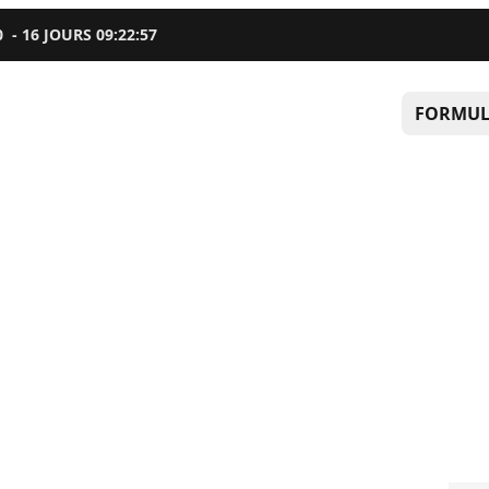
0
-
16
JOURS
09
:
22
:
56
FORMUL