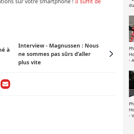
mations sur votre smartphone !
Il suffit de
du
Interview - Magnussen : Nous
Ph
hé à
ne sommes pas sûrs d’aller
Ho
- 
plus vite
Ph
Ho
- 