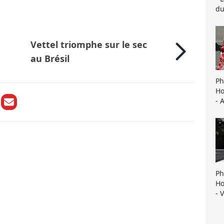
du
Vettel triomphe sur le sec
au Brésil
Ph
Ho
- 
Ph
Ho
- 