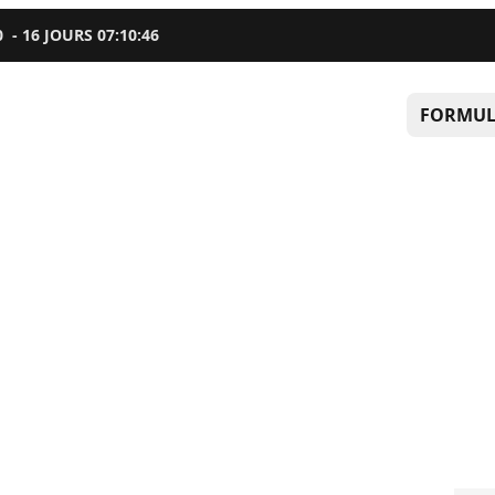
0
-
16
JOURS
07
:
10
:
45
FORMUL