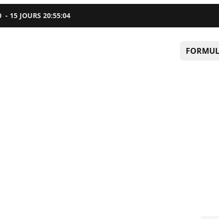
0
-
15
JOURS
20
:
55
:
03
FORMUL