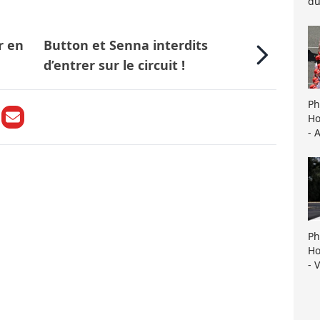
du
r en
Button et Senna interdits
d’entrer sur le circuit !
Ph
Ho
- 
Ph
Ho
- 