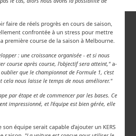
 pas le cas, alors nous avons la possibilité de
r faire de réels progrès en cours de saison,
ellement confrontée à un stress pour mettre
e la première course de la saison à Melbourne.
lopper : une croissance organisée - et si nous
course après course, l’objectif sera atteint,"
a-
s oublier que le championnat de Formule 1, c’est
et cela nous laisse le temps de nous améliorer."
tape par étape et de commencer par les bases. Ce
ent impressionné, et l’équipe est bien gérée, elle
 son équipe serait capable d’ajouter un KERS
te saison.
"La voiture est conçue pour utiliser le