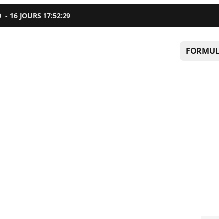
0
-
16
JOURS
17
:
52
:
28
FORMUL