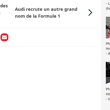
- 
 des
du
Audi recrute un autre grand
n
nom de la Formule 1
Ph
Ho
- 
Ph
Ho
- 