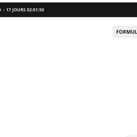
0
-
17
JOURS
02
:
01
:
49
FORMUL