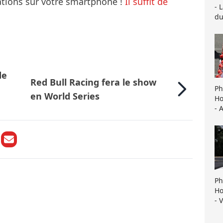
mations sur votre smartphone !
Il suffit de
- 
du
de
Red Bull Racing fera le show
Ph
en World Series
Ho
- 
Ph
Ho
- 