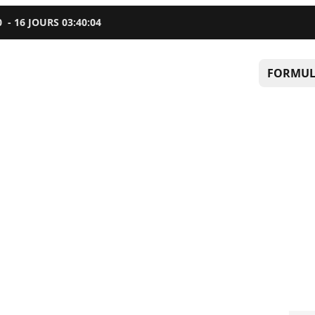
0
-
16
JOURS
03
:
40
:
03
FORMUL