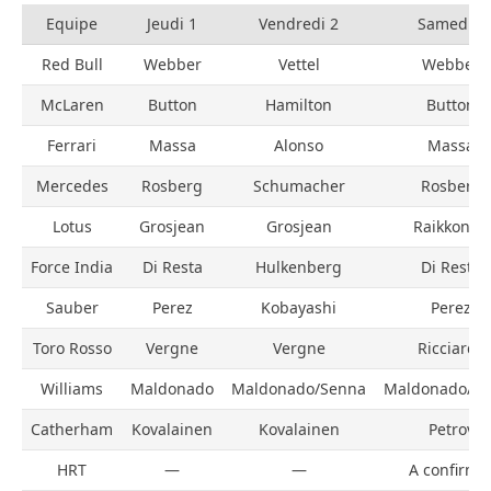
Equipe
Jeudi 1
Vendredi 2
Samedi 3
Red Bull
Webber
Vettel
Webber
McLaren
Button
Hamilton
Button
Ferrari
Massa
Alonso
Massa
Mercedes
Rosberg
Schumacher
Rosberg
Lotus
Grosjean
Grosjean
Raikkonen
Force India
Di Resta
Hulkenberg
Di Resta
Sauber
Perez
Kobayashi
Perez
Toro Rosso
Vergne
Vergne
Ricciardo
Williams
Maldonado
Maldonado/Senna
Maldonado/S
Catherham
Kovalainen
Kovalainen
Petrov
HRT
—
—
A confirme