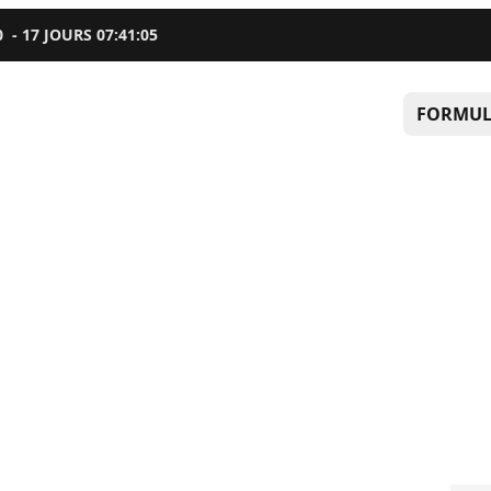
0
-
17
JOURS
07
:
41
:
04
FORMUL