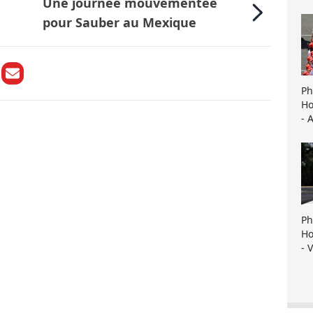
Une journée mouvementée
pour Sauber au Mexique
Ph
Ho
- 
Ph
Ho
- 