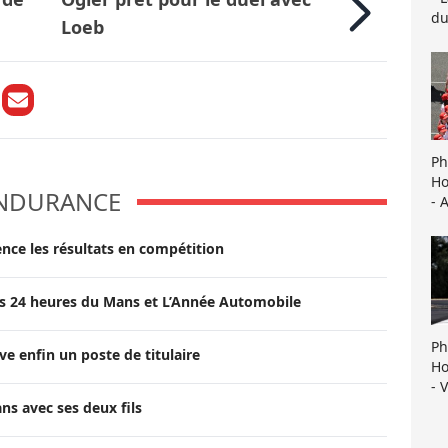
du
Loeb
Ph
Ho
NDURANCE
- 
ce les résultats en compétition
 des 24 heures du Mans et L’Année Automobile
Ph
e enfin un poste de titulaire
Ho
- 
ans avec ses deux fils