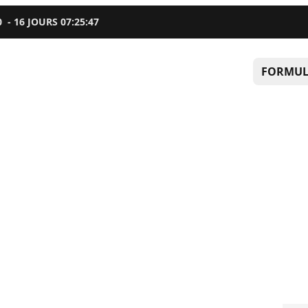
0
-
16
JOURS
07
:
25
:
46
FORMUL