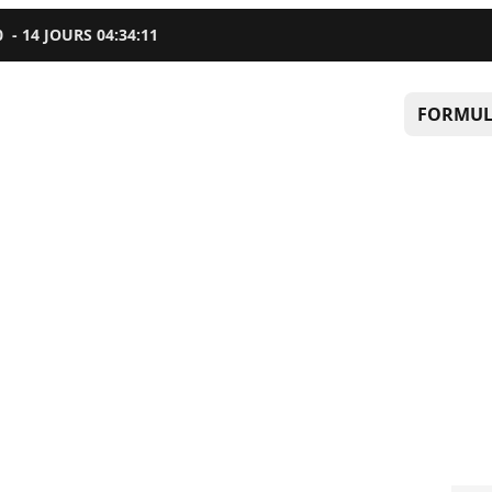
0
-
14
JOURS
04
:
34
:
10
FORMUL