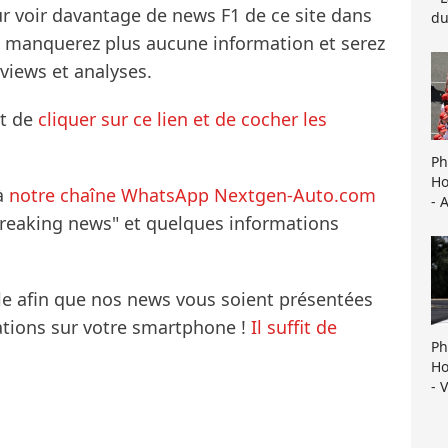
ur voir davantage de news F1 de ce site dans
du
ne manquerez plus aucune information et serez
rviews et analyses.
it de
cliquer sur ce lien et de cocher les
Ph
Ho
à
notre chaîne WhatsApp Nextgen-Auto.com
- 
breaking news" et quelques informations
le afin que nos news vous soient présentées
mations sur votre smartphone !
Il suffit de
Ph
Ho
- 