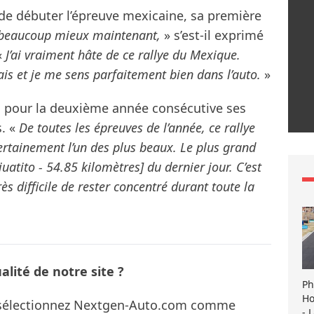
t de débuter l’épreuve mexicaine, sa première
 beaucoup mieux maintenant,
» s’est-il exprimé
«
J’ai vraiment hâte de ce rallye du Mexique.
ais et je me sens parfaitement bien dans l’auto.
»
ra pour la deuxième année consécutive ses
. «
De toutes les épreuves de l’année, ce rallye
t certainement l’un des plus beaux. Le plus grand
uatito - 54.85 kilomètres] du dernier jour. C’est
ès difficile de rester concentré durant toute la
lité de notre site ?
Ph
Ho
s sélectionnez Nextgen-Auto.com comme
- 