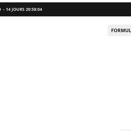
0
-
14
JOURS
20
:
58
:
03
FORMUL