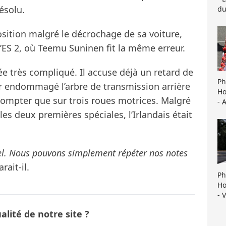
ésolu.
du
sition malgré le décrochage de sa voiture,
’ES 2, où Teemu Suninen fit la même erreur.
ée très compliqué. Il accuse déjà un retard de
Ph
ir endommagé l’arbre de transmission arrière
Ho
 compter que sur trois roues motrices. Malgré
- 
les deux premières spéciales, l’Irlandais était
tiel. Nous pouvons simplement répéter nos notes
rait-il.
Ph
Ho
- 
lité de notre site ?