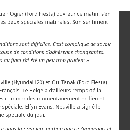
en Ogier (Ford Fiesta) ouvreur ce matin, s’en
 les deux spéciales matinales. Son sentiment
ditions sont difficiles. C’est compliqué de savoir
cause de conditions d’adhérence changeantes.
 au final j’ai été un peu trop prudent »
lle (Hyundai i20) et Ott Tänak (Ford Fiesta)
Français. Le Belge a d’ailleurs remporté la
 les commandes momentanément en lieu et
spéciale, Elfyn Evans. Neuville a signé le
 spéciale du jour.
ce dans la première portion que ce j’imaginais et