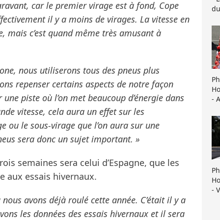
avant, car le premier virage est à fond, Cope
du
ectivement il y a moins de virages. La vitesse en
te, mais c’est quand même très amusant à
one, nous utiliserons tous des pneus plus
Ph
vons repenser certains aspects de notre façon
Ho
 une piste où l’on met beaucoup d’énergie dans
- 
nde vitesse, cela aura un effet sur les
age ou le sous-virage que l’on aura sur une
neus sera donc un sujet important. »
trois semaines sera celui d’Espagne, que les
Ph
ce aux essais hivernaux.
Ho
- 
nous avons déjà roulé cette année. C’était il y a
ns les données des essais hivernaux et il sera