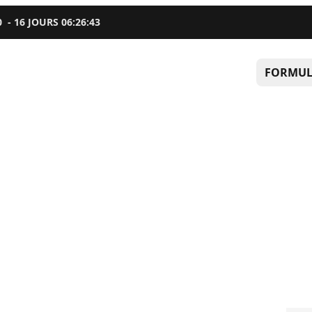
0
-
16
JOURS
06
:
26
:
42
FORMUL