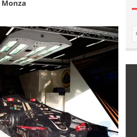
à Monza
Re