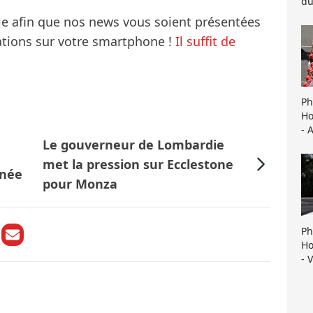
du
le afin que nos news vous soient présentées
mations sur votre smartphone !
Il suffit de
Ph
Ho
- 
Le gouverneur de Lombardie
met la pression sur Ecclestone
nnée
pour Monza
Ph
Ho
- 