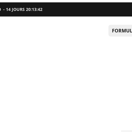
0
-
14
JOURS
20
:
13
:
41
FORMUL