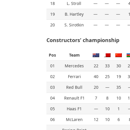
18
L. Stroll
—
—
—
19
B. Hartley
—
—
—
20
S. Sirotkin
—
—
—
Constructors’ championship
Pos
Team
01
Mercedes
22
33
30
2
02
Ferrari
40
25
19
3
03
Red Bull
20
—
35
04
Renault F1
7
8
10
1
05
Haas F1
—
10
1
06
McLaren
12
10
6