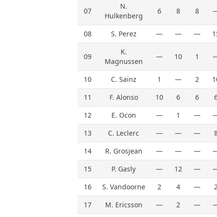
N.
07
6
8
8
Hulkenberg
08
S. Perez
—
—
—
1
K.
09
—
10
1
Magnussen
10
C. Sainz
1
—
2
1
11
F. Alonso
10
6
6
12
E. Ocon
—
1
—
13
C. Leclerc
—
—
—
14
R. Grosjean
—
—
—
15
P. Gasly
—
12
—
16
S. Vandoorne
2
4
—
17
M. Ericsson
—
2
—