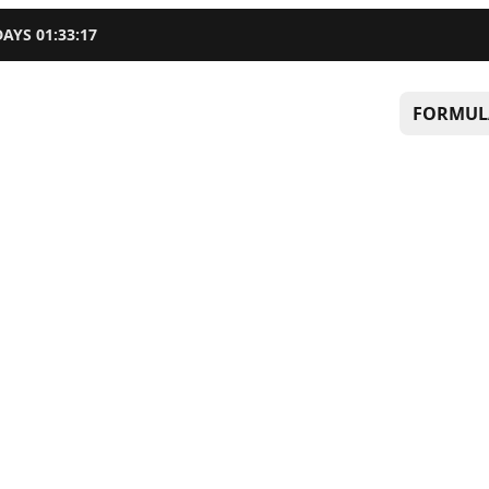
DAYS
01
:
33
:
17
FORMUL