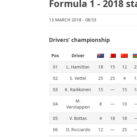
Formula 1 - 2018 s
13 MARCH 2018
- 08:53
Drivers’ championship
Pos
Driver
01
L. Hamilton
18
15
12
2
02
S. Vettel
25
25
4
1
03
K. Raikkonen
15
—
15
1
M.
04
8
—
10
Verstappen
05
V. Bottas
4
18
18
06
D. Ricciardo
12
—
25