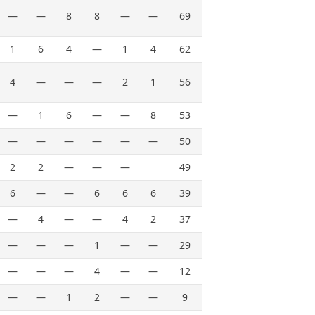
—
—
8
8
—
—
69
1
6
4
—
1
4
62
4
—
—
—
2
1
56
—
1
6
—
—
8
53
—
—
—
—
—
—
50
2
2
—
—
—
49
6
—
—
6
6
6
39
—
4
—
—
4
2
37
—
—
—
1
—
—
29
—
—
—
4
—
—
12
—
—
1
2
—
—
9