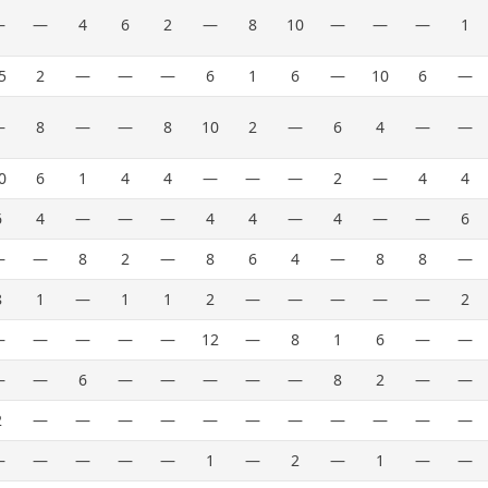
—
—
4
6
2
—
8
10
—
—
—
1
5
2
—
—
—
6
1
6
—
10
6
—
—
8
—
—
8
10
2
—
6
4
—
—
0
6
1
4
4
—
—
—
2
—
4
4
6
4
—
—
—
4
4
—
4
—
—
6
—
—
8
2
—
8
6
4
—
8
8
—
8
1
—
1
1
2
—
—
—
—
—
2
—
—
—
—
—
12
—
8
1
6
—
—
—
—
6
—
—
—
—
—
8
2
—
—
2
—
—
—
—
—
—
—
—
—
—
—
—
—
—
—
—
1
—
2
—
1
—
—