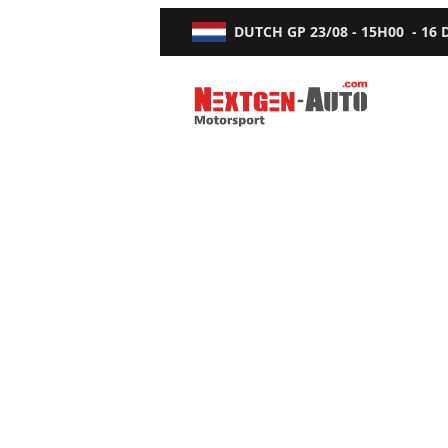
DUTCH GP
23/08 - 15H00
-
16
Nextgen-Auto.com