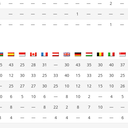
4
—
—
—
—
—
—
—
—
—
2
—
1
—
—
—
—
—
—
1
—
—
—
—
—
—
—
—
—
—
—
—
—
—
1
—
5
43
25
28
31
—
30
43
35
30
40
37
0
12
30
33
25
33
40
15
33
25
30
25
—
25
27
27
30
25
10
12
12
15
10
26
0
6
5
10
6
—
8
10
2
—
4
5
—
8
—
—
8
22
2
8
7
10
—
—
8
4
—
—
—
4
4
—
4
—
—
6