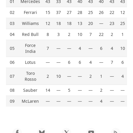
01
Mercedes
43
33
43
40
43
40
43
43
02
Ferrari
15
37
27
28
25
26
22
12
03
Williams
12
18
18
13
20
—
23
25
04
Red Bull
8
3
2
10
7
22
2
1
Force
05
7
—
—
4
—
6
4
10
India
06
Lotus
—
—
6
6
4
—
7
6
Toro
07
2
10
—
—
2
1
—
4
Rosso
08
Sauber
14
—
5
—
—
2
—
—
09
McLaren
—
—
—
—
—
4
—
—