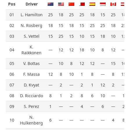
Pos
Driver
01
L. Hamilton
25
18
25
25
18
15
25
18
02
N. Rosberg
18
15
18
15
25
25
18
25
03
S. Vettel
15
25
15
10
15
18
10
12
K.
04
—
12
12
18
10
8
12
—
Raikkonen
05
V. Bottas
—
10
8
12
12
—
15
10
06
F. Massa
12
8
10
1
8
—
8
15
07
D. Kvyat
—
2
—
2
1
12
2
—
08
D. Ricciardo
8
1
2
8
6
10
—
1
09
S. Perez
1
—
—
4
—
6
—
2
N.
10
6
—
—
—
—
—
4
8
Hulkenberg