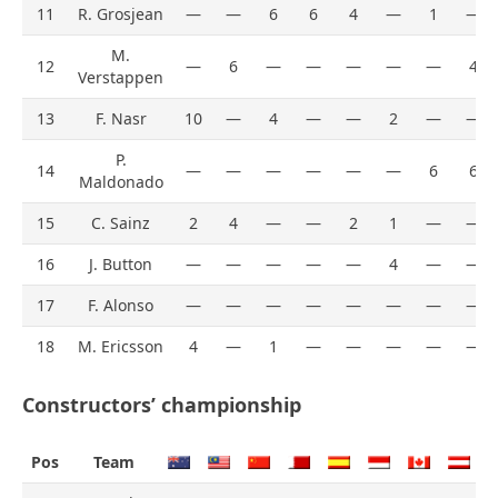
11
R. Grosjean
—
—
6
6
4
—
1
—
M.
12
—
6
—
—
—
—
—
4
Verstappen
13
F. Nasr
10
—
4
—
—
2
—
—
P.
14
—
—
—
—
—
—
6
6
Maldonado
15
C. Sainz
2
4
—
—
2
1
—
—
16
J. Button
—
—
—
—
—
4
—
—
17
F. Alonso
—
—
—
—
—
—
—
—
18
M. Ericsson
4
—
1
—
—
—
—
—
Constructors’ championship
Pos
Team