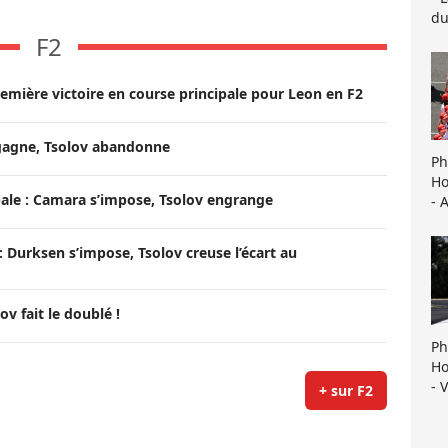
du
F2
remière victoire en course principale pour Leon en F2
 gagne, Tsolov abandonne
Ph
Ho
ale : Camara s’impose, Tsolov engrange
- 
 Durksen s’impose, Tsolov creuse l’écart au
ov fait le doublé !
Ph
Ho
- 
+ sur F2