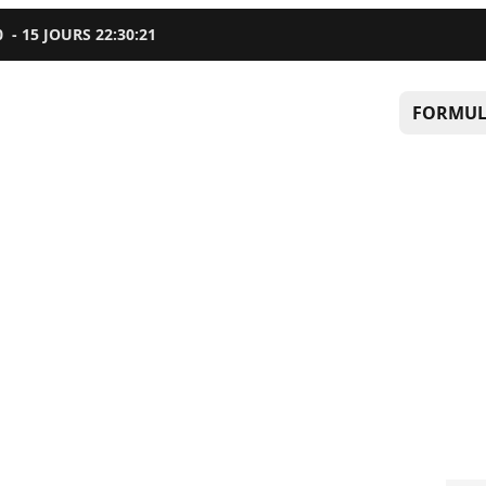
0
-
15
JOURS
22
:
30
:
20
FORMUL