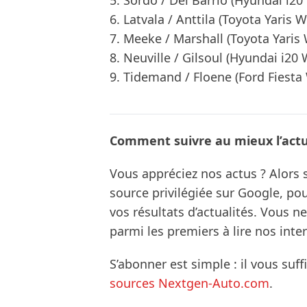
5. Sordo / Del Barrio (Hyundai i20
6. Latvala / Anttila (Toyota Yaris W
7. Meeke / Marshall (Toyota Yaris 
8. Neuville / Gilsoul (Hyundai i20 
9. Tidemand / Floene (Ford Fiesta 
Comment suivre au mieux l’actua
Vous appréciez nos actus ? Alor
source privilégiée sur Google, po
vos résultats d’actualités. Vous 
parmi les premiers à lire nos inte
S’abonner est simple : il vous suff
sources Nextgen-Auto.com
.