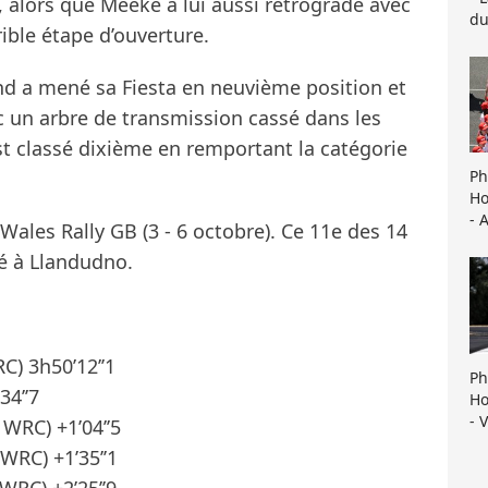
 alors que Meeke a lui aussi rétrogradé avec
du
ible étape d’ouverture.
nd a mené sa Fiesta en neuvième position et
c un arbre de transmission cassé dans les
st classé dixième en remportant la catégorie
Ph
Ho
- 
ales Rally GB (3 - 6 octobre). Ce 11e des 14
é à Llandudno.
C) 3h50’12’’1
Ph
34’’7
Ho
- 
 WRC) +1’04’’5
 WRC) +1’35’’1