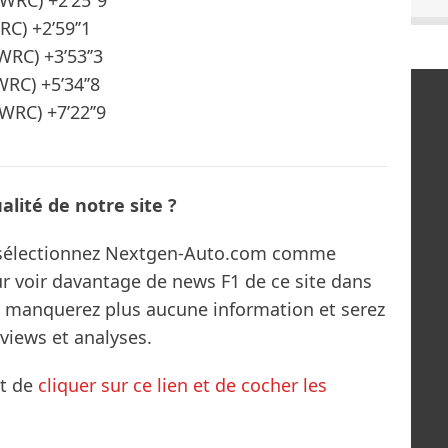
 WRC) +2’25’’9
RC) +2’59’’1
WRC) +3’53’’3
WRC) +5’34’’8
WRC) +7’22’’9
lité de notre site ?
s sélectionnez Nextgen-Auto.com comme
ur voir davantage de news F1 de ce site dans
ne manquerez plus aucune information et serez
rviews et analyses.
it de
cliquer sur ce lien et de cocher les