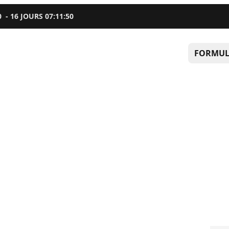
0
-
16
JOURS
07
:
11
:
49
FORMUL